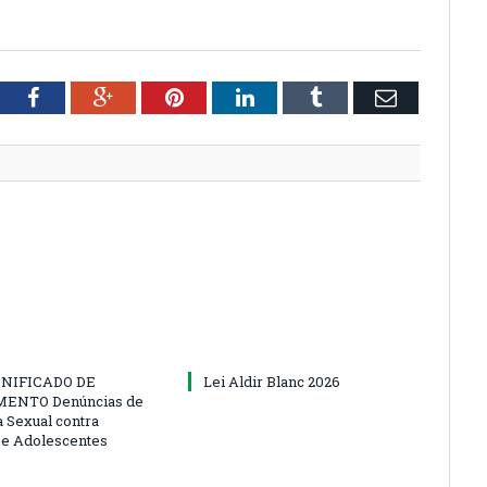
tter
Facebook
Google+
Pinterest
LinkedIn
Tumblr
Email
NIFICADO DE
Lei Aldir Blanc 2026
ENTO Denúncias de
a Sexual contra
 e Adolescentes