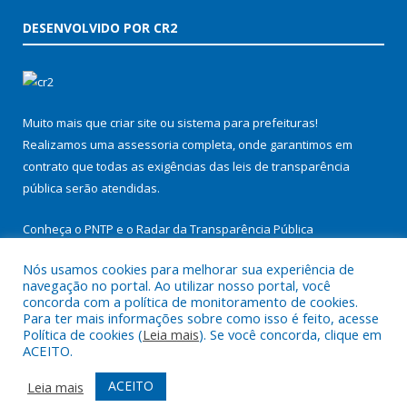
DESENVOLVIDO POR CR2
Muito mais que
criar site
ou
sistema para prefeituras
!
Realizamos uma
assessoria
completa, onde garantimos em
contrato que todas as exigências das
leis de transparência
pública
serão atendidas.
Conheça o
PNTP
e o
Radar da Transparência Pública
Nós usamos cookies para melhorar sua experiência de
navegação no portal. Ao utilizar nosso portal, você
concorda com a política de monitoramento de cookies.
Para ter mais informações sobre como isso é feito, acesse
Todos os direitos reservados a Prefeitura Municipal de
Política de cookies (
Leia mais
). Se você concorda, clique em
Itupiranga.
ACEITO.
Mapa do Site
Acessar Área Administrativa
ACEITO
Leia mais
Acessar Webmail