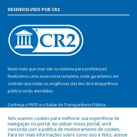
DESENVOLVIDO POR CR2
Muito mais que
criar site
ou
sistema para prefeituras
!
Realizamos uma
assessoria
completa, onde garantimos em
contrato que todas as exigências das
leis de transparência
pública
serão atendidas.
Conheça o
PNTP
e o
Radar da Transparência Pública
Nós usamos cookies para melhorar sua experiência de
navegação no portal. Ao utilizar nosso portal, você
concorda com a política de monitoramento de cookies.
Para ter mais informações sobre como isso é feito, acesse
Todos os direitos reservados a Prefeitura Municipal de