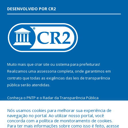
DESENVOLVIDO POR CR2
Muito mais que
criar site
ou
sistema para prefeituras
!
Realizamos uma
assessoria
completa, onde garantimos em
contrato que todas as exigências das
leis de transparência
pública
serão atendidas.
Conheça o
PNTP
e o
Radar da Transparência Pública
Nós usamos cookies para melhorar sua experiência de
navegação no portal. Ao utilizar nosso portal, você
concorda com a política de monitoramento de cookies.
Para ter mais informações sobre como isso é feito, acesse
Todos os direitos reservados a Prefeitura Municipal de