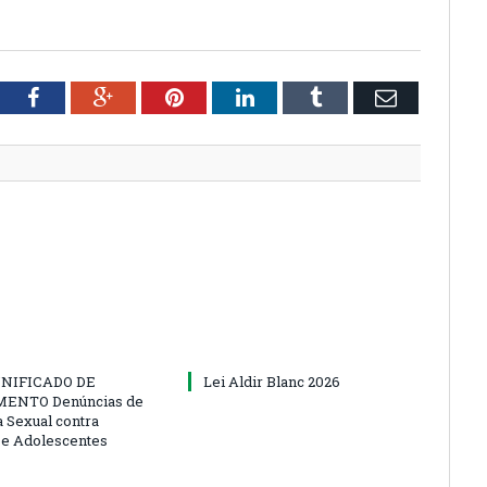
tter
Facebook
Google+
Pinterest
LinkedIn
Tumblr
Email
NIFICADO DE
Lei Aldir Blanc 2026
ENTO Denúncias de
a Sexual contra
 e Adolescentes