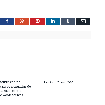
tter
Facebook
Google+
Pinterest
LinkedIn
Tumblr
Email
NIFICADO DE
Lei Aldir Blanc 2026
ENTO Denúncias de
a Sexual contra
 e Adolescentes