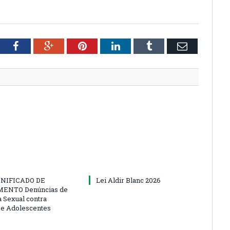
tter
Facebook
Google+
Pinterest
LinkedIn
Tumblr
Email
NIFICADO DE
Lei Aldir Blanc 2026
ENTO Denúncias de
a Sexual contra
 e Adolescentes