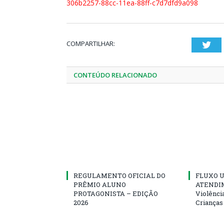
306b2257-88cc-11ea-88ff-c7d7dfd9a098
COMPARTILHAR:
Twi
CONTEÚDO RELACIONADO
REGULAMENTO OFICIAL DO
FLUXO U
PRÊMIO ALUNO
ATENDIM
PROTAGONISTA – EDIÇÃO
Violênci
2026
Crianças