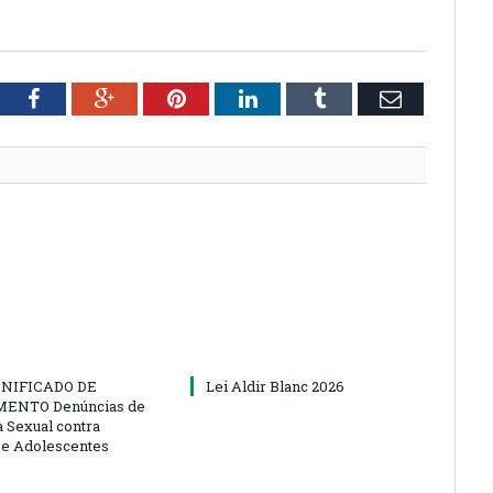
tter
Facebook
Google+
Pinterest
LinkedIn
Tumblr
Email
NIFICADO DE
Lei Aldir Blanc 2026
ENTO Denúncias de
a Sexual contra
 e Adolescentes