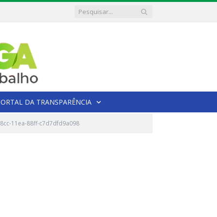
PORTAL DA TRANSPARÊNCIA
8cc-11ea-88ff-c7d7dfd9a098