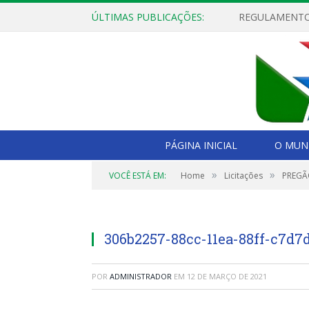
ÚLTIMAS PUBLICAÇÕES:
PÁGINA INICIAL
O MUNI
»
»
VOCÊ ESTÁ EM:
Home
Licitações
PREGÃO
306b2257-88cc-11ea-88ff-c7d7
POR
ADMINISTRADOR
EM
12 DE MARÇO DE 2021