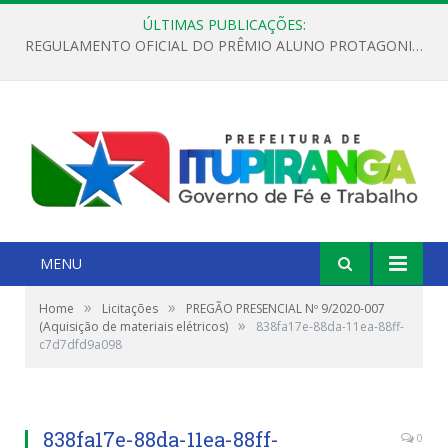
ÚLTIMAS PUBLICAÇÕES:
REGULAMENTO OFICIAL DO PRÊMIO ALUNO PROTAGONISTA – EDIÇÃO 2026
MENU
»
»
Home
Licitações
PREGÃO PRESENCIAL Nº 9/2020-007
»
(Aquisição de materiais elétricos)
838fa17e-88da-11ea-88ff-
c7d7dfd9a098
838fa17e-88da-11ea-88ff-
0