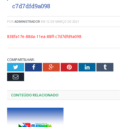
c7d7dfd9a098
POR
ADMINISTRADOR
EM
12 DE MARÇO DE 2021
838fa17e-88da-11ea-88ff-c7d7dfd9a098
COMPARTILHAR:
Twitter
Facebook
Google+
Pinterest
LinkedIn
Tumblr
Email
CONTEÚDO RELACIONADO