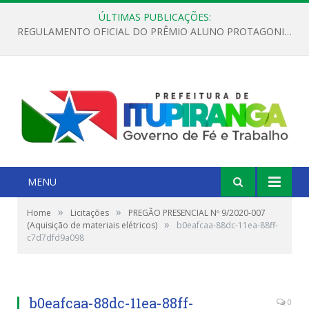
ÚLTIMAS PUBLICAÇÕES:
REGULAMENTO OFICIAL DO PRÊMIO ALUNO PROTAGONISTA – EDIÇÃO 2026
MENU
»
»
Home
Licitações
PREGÃO PRESENCIAL Nº 9/2020-007
»
(Aquisição de materiais elétricos)
b0eafcaa-88dc-11ea-88ff-
c7d7dfd9a098
b0eafcaa-88dc-11ea-88ff-
0