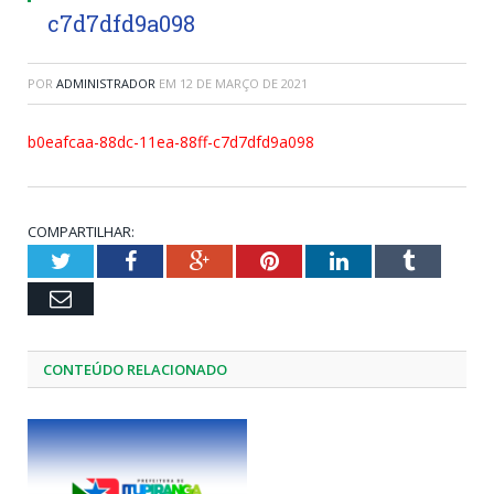
c7d7dfd9a098
POR
ADMINISTRADOR
EM
12 DE MARÇO DE 2021
b0eafcaa-88dc-11ea-88ff-c7d7dfd9a098
COMPARTILHAR:
Twitter
Facebook
Google+
Pinterest
LinkedIn
Tumblr
Email
CONTEÚDO RELACIONADO