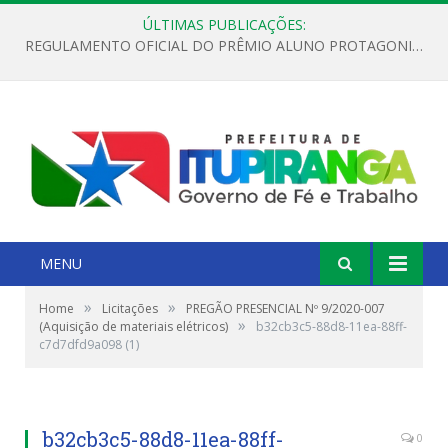
ÚLTIMAS PUBLICAÇÕES:
REGULAMENTO OFICIAL DO PRÊMIO ALUNO PROTAGONISTA – EDIÇÃO 2026
MENU
»
»
Home
Licitações
PREGÃO PRESENCIAL Nº 9/2020-007
»
(Aquisição de materiais elétricos)
b32cb3c5-88d8-11ea-88ff-
c7d7dfd9a098 (1)
b32cb3c5-88d8-11ea-88ff-
0