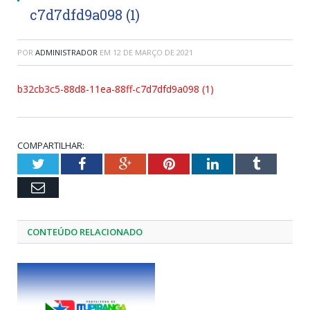
c7d7dfd9a098 (1)
POR
ADMINISTRADOR
EM
12 DE MARÇO DE 2021
b32cb3c5-88d8-11ea-88ff-c7d7dfd9a098 (1)
COMPARTILHAR:
Twitter
Facebook
Google+
Pinterest
LinkedIn
Tumblr
Email
CONTEÚDO RELACIONADO