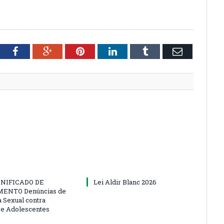
tter
Facebook
Google+
Pinterest
LinkedIn
Tumblr
Email
NIFICADO DE
Lei Aldir Blanc 2026
ENTO Denúncias de
a Sexual contra
 e Adolescentes