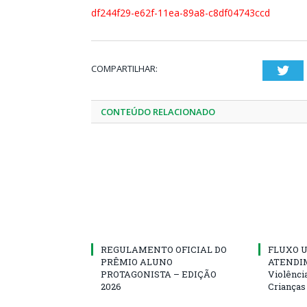
df244f29-e62f-11ea-89a8-c8df04743ccd
COMPARTILHAR:
Twi
CONTEÚDO RELACIONADO
REGULAMENTO OFICIAL DO
FLUXO U
PRÊMIO ALUNO
ATENDIM
PROTAGONISTA – EDIÇÃO
Violênci
2026
Crianças