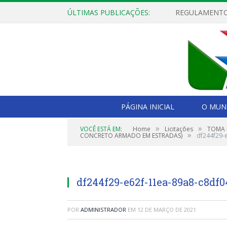
ÚLTIMAS PUBLICAÇÕES:
PÁGINA INICIAL
O MUNI
»
»
VOCÊ ESTÁ EM:
Home
Licitações
TOMA 
»
CONCRETO ARMADO EM ESTRADAS)
df244f29-
df244f29-e62f-11ea-89a8-c8df
POR
ADMINISTRADOR
EM
12 DE MARÇO DE 2021