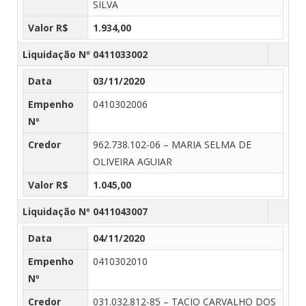
SILVA
Valor R$
1.934,00
Liquidação Nº 0411033002
Data
03/11/2020
Empenho
0410302006
Nº
Credor
962.738.102-06 – MARIA SELMA DE
OLIVEIRA AGUIAR
Valor R$
1.045,00
Liquidação Nº 0411043007
Data
04/11/2020
Empenho
0410302010
Nº
Credor
031.032.812-85 – TACIO CARVALHO DOS