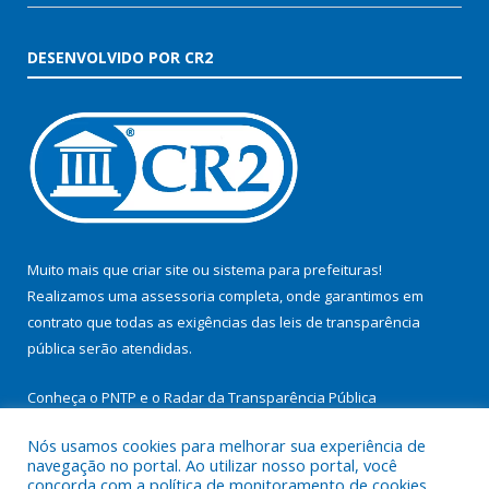
DESENVOLVIDO POR CR2
Muito mais que
criar site
ou
sistema para prefeituras
!
Realizamos uma
assessoria
completa, onde garantimos em
contrato que todas as exigências das
leis de transparência
pública
serão atendidas.
Conheça o
PNTP
e o
Radar da Transparência Pública
Nós usamos cookies para melhorar sua experiência de
navegação no portal. Ao utilizar nosso portal, você
concorda com a política de monitoramento de cookies.