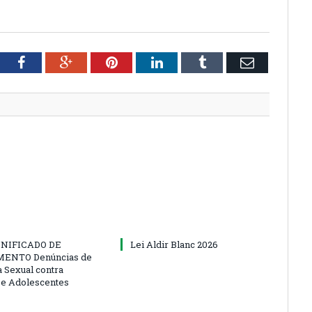
tter
Facebook
Google+
Pinterest
LinkedIn
Tumblr
Email
NIFICADO DE
Lei Aldir Blanc 2026
ENTO Denúncias de
a Sexual contra
 e Adolescentes