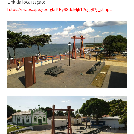
Link da localização:
https://maps.app.goo.gl/rRHy38dcMjk12cgg8?g_st=ipc