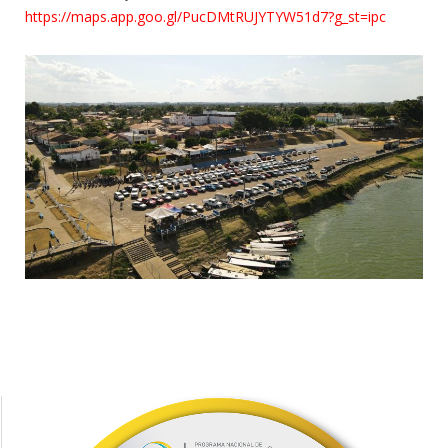
https://maps.app.goo.gl/PucDMtRUJYTYW51d7?g_st=ipc