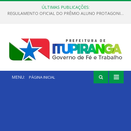
ÚLTIMAS PUBLICAÇÕES:
REGULAMENTO OFICIAL DO PRÊMIO ALUNO PROTAGONISTA – EDIÇÃO 2026
MENU:
PÁGINA INICIAL
NOTÍCIAS
NOTÍCIAS
30 DE ABRIL DE 2026
FLUXO UNIFICADO DE ATENDIMENTO
3 DE AGOSTO DE 2026
REGULAMENTO OFICIAL DO PRÊMIO ALUNO
Denúncias de Violência Sexual contra