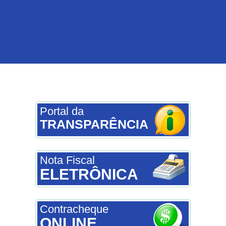
PROTAGONISTA – EDIÇÃO 2026
Crianças e Adolescentes
Lei Aldir Blanc 2026
Portal da
TRANSPARÊNCIA
Nota Fiscal
ELETRÔNICA
Contracheque
ONLINE