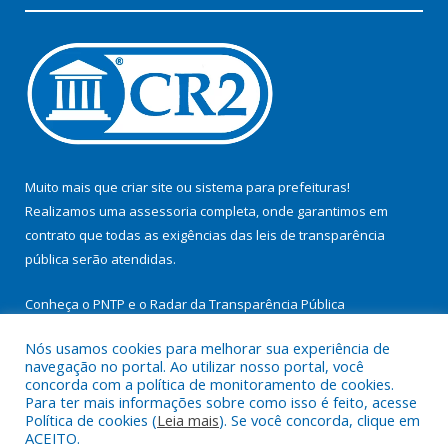
Muito mais que
criar site
ou
sistema para prefeituras
!
Realizamos uma
assessoria
completa, onde garantimos em
contrato que todas as exigências das
leis de transparência
pública
serão atendidas.
Conheça o
PNTP
e o
Radar da Transparência Pública
Nós usamos cookies para melhorar sua experiência de
navegação no portal. Ao utilizar nosso portal, você
concorda com a política de monitoramento de cookies.
Para ter mais informações sobre como isso é feito, acesse
Todos os direitos reservados a Prefeitura Municipal de
Política de cookies (
Leia mais
). Se você concorda, clique em
Itupiranga.
ACEITO.