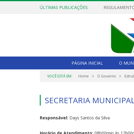
ÚLTIMAS PUBLICAÇÕES:
PÁGINA INICIAL
O MUNI
»
»
VOCÊ ESTÁ EM:
Home
O Governo
Estru
SECRETARIA MUNICIPAL
Responsável:
Days Santos da Silva
Horário de Atendimento:
08h00min às 12h00