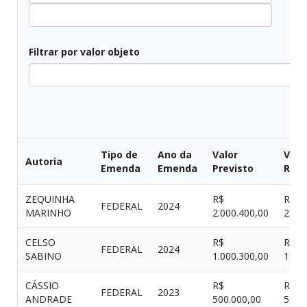
Filtrar por valor objeto
Tipo de
Ano da
Valor
Valo
Autoria
Emenda
Emenda
Previsto
Real
ZEQUINHA
R$
R$
FEDERAL
2024
MARINHO
2.000.400,00
2.00
CELSO
R$
R$
FEDERAL
2024
SABINO
1.000.300,00
1.00
CÁSSIO
R$
R$
FEDERAL
2023
ANDRADE
500.000,00
500.