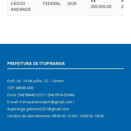
R$
R$
CÁSSIO
FEDERAL
2020
200.000,00
200.
ANDRADE
PREFEITURA DE ITUPIRANGA
End.: Av. 14 de julho, 12 – Centro
CEP: 68580-000
Fone: (94) 98440-5157 / (94) 9914-92446
E-mail: transparenciapmi@gmail.com /
Itupiranga.gabinte2021@gmail.com
Horário de atendimento: 08:00 às 12:00 / 14:00 às 18:00