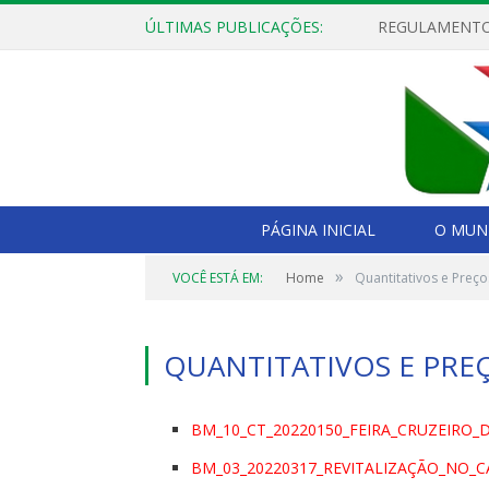
ÚLTIMAS PUBLICAÇÕES:
PÁGINA INICIAL
O MUNI
»
VOCÊ ESTÁ EM:
Home
Quantitativos e Preço
QUANTITATIVOS E PRE
BM_10_CT_20220150_FEIRA_CRUZEIRO_
BM_03_20220317_REVITALIZAÇÃO_NO_C