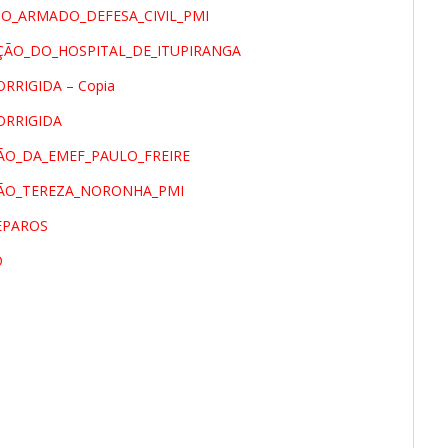
O_ARMADO_DEFESA_CIVIL_PMI
ÇÃO_DO_HOSPITAL_DE_ITUPIRANGA
ORRIGIDA – Copia
ORRIGIDA
ÃO_DA_EMEF_PAULO_FREIRE
ÇÃO_TEREZA_NORONHA_PMI
EPAROS
O