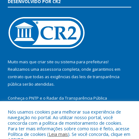
DESENVOLVIDO POR CR2
Muito mais que
criar site
ou
sistema para prefeituras
!
Realizamos uma
assessoria
completa, onde garantimos em
contrato que todas as exigências das
leis de transparência
pública
serão atendidas.
Conheça o
PNTP
e o
Radar da Transparência Pública
Nós usamos cookies para melhorar sua experiência de
navegação no portal. Ao utilizar nosso portal, você
concorda com a política de monitoramento de cookies.
Para ter mais informações sobre como isso é feito, acesse
Todos os direitos reservados a Prefeitura Municipal de
Política de cookies (
Leia mais
). Se você concorda, clique em
Itupiranga.