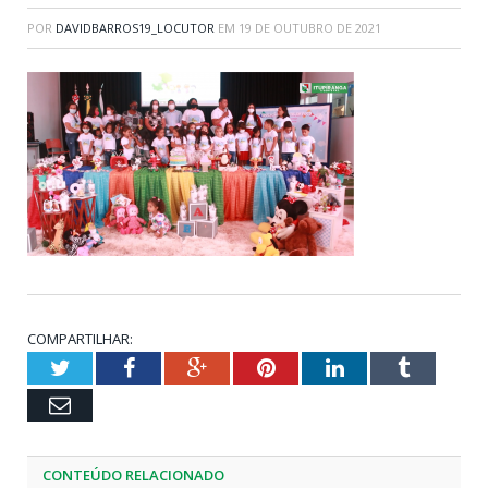
POR
DAVIDBARROS19_LOCUTOR
EM
19 DE OUTUBRO DE 2021
COMPARTILHAR:
Twitter
Facebook
Google+
Pinterest
LinkedIn
Tumblr
Email
CONTEÚDO RELACIONADO