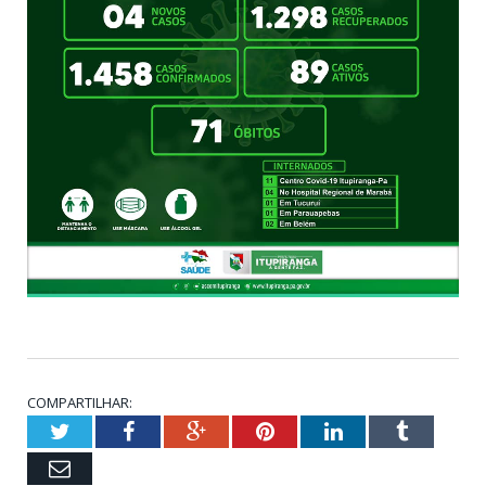
COMPARTILHAR:
Twitter
Facebook
Google+
Pinterest
LinkedIn
Tumblr
Email