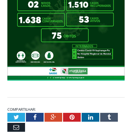
COMPARTILHAR:
Twitter
Facebook
Google+
Pinterest
LinkedIn
Tumblr
Email