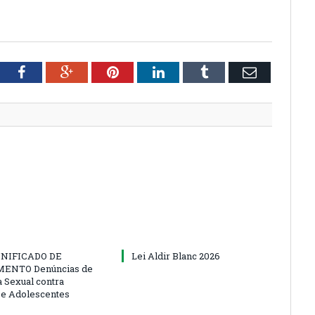
tter
Facebook
Google+
Pinterest
LinkedIn
Tumblr
Email
NIFICADO DE
Lei Aldir Blanc 2026
ENTO Denúncias de
a Sexual contra
 e Adolescentes