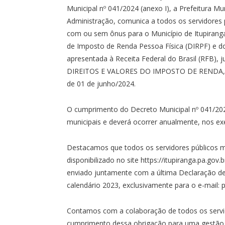
Municipal nº 041/2024 (anexo I), a Prefeitura Mun
Administração, comunica a todos os servidores p
com ou sem ônus para o Município de Itupiranga
de Imposto de Renda Pessoa Física (DIRPF) e do
apresentada à Receita Federal do Brasil (RFB
DIREITOS E VALORES DO IMPOSTO DE RENDA, AN
de 01 de junho/2024.
O cumprimento do Decreto Municipal nº 041/2024
municipais e deverá ocorrer anualmente, nos ex
Destacamos que todos os servidores públicos mun
disponibilizado no site https://itupiranga.pa.gov.
enviado juntamente com a última Declaração de
calendário 2023, exclusivamente para o e-mail
Contamos com a colaboração de todos os servid
cumprimento dessa obrigação para uma gestão tr