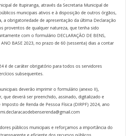
icipal de Itupiranga, através da Secretaria Municipal de
úblicos municipais ativos e à disposição de outros órgãos,
, a obrigatoriedade de apresentação da última Declaração
s proventos de qualquer natureza, que tenha sido
), juntamente com o formulário DECLARAÇÃO DE BENS,
O BASE 2023, no prazo de 60 (sessenta) dias a contar
 é de caráter obrigatório para todos os servidores
ercícios subsequentes.
icipais deverão imprimir o formulário (anexo II),
br, que deverá ser preenchido, assinado, digitalizado e
 Imposto de Renda de Pessoa Física (DIRPF) 2024, ano
: pmi.declaracaodebenserenda@gmail.com
ores públicos municipais e reforçamos a importância do
ansparente e eficiente dos recursos públicos.