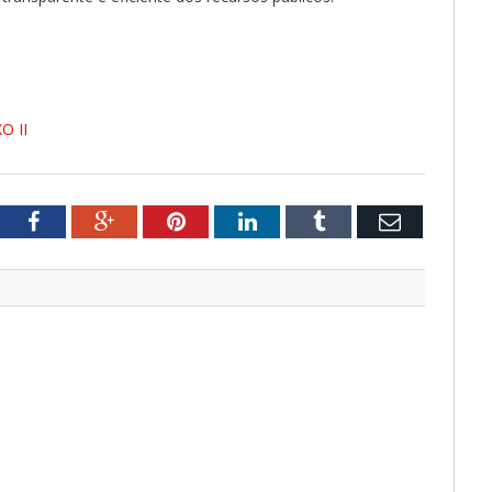
O II
tter
Facebook
Google+
Pinterest
LinkedIn
Tumblr
Email