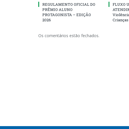
REGULAMENTO OFICIAL DO
FLUXO U
PRÊMIO ALUNO
ATENDIM
PROTAGONISTA – EDIÇÃO
Violênci
2026
Crianças
Os comentários estão fechados.