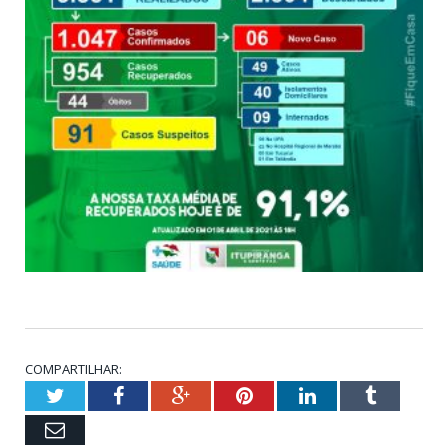
COMPARTILHAR:
Twitter
Facebook
Google+
Pinterest
LinkedIn
Tumblr
Email