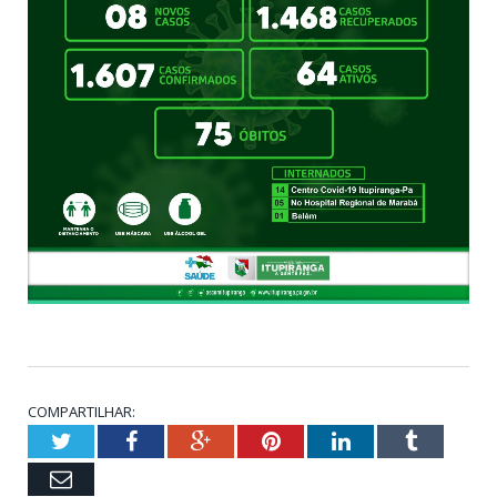
COMPARTILHAR:
Twitter
Facebook
Google+
Pinterest
LinkedIn
Tumblr
Email