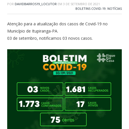
POR
DAVIDBARROS19_LOCUTOR
EM
3 DE SETEMBRO DE 2021
BOLETINS COVID-19
,
NOTÍCIAS
Atenção para a atualização dos casos de Covid-19 no
Município de Itupiranga-PA.
03 de setembro, notificamos 03 novos casos.