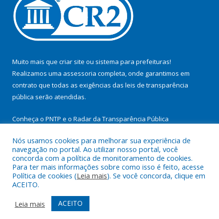
Muito mais que
criar site
ou
sistema para prefeituras
!
Realizamos uma
assessoria
completa, onde garantimos em
contrato que todas as exigências das
leis de transparência
pública
serão atendidas.
Conheça o
PNTP
e o
Radar da Transparência Pública
Nós usamos cookies para melhorar sua experiência de
navegação no portal. Ao utilizar nosso portal, você
concorda com a política de monitoramento de cookies.
Para ter mais informações sobre como isso é feito, acesse
Todos os direitos reservados a Prefeitura Municipal de
Política de cookies (
Leia mais
). Se você concorda, clique em
Itupiranga.
ACEITO.
Mapa do Site
Acessar Área Administrativa
ACEITO
Leia mais
Acessar Webmail