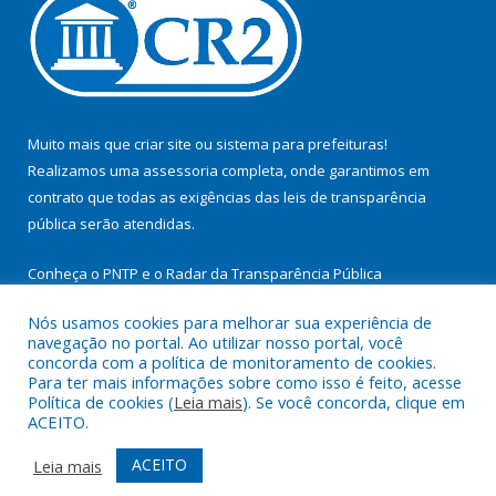
Muito mais que
criar site
ou
sistema para prefeituras
!
Realizamos uma
assessoria
completa, onde garantimos em
contrato que todas as exigências das
leis de transparência
pública
serão atendidas.
Conheça o
PNTP
e o
Radar da Transparência Pública
Nós usamos cookies para melhorar sua experiência de
navegação no portal. Ao utilizar nosso portal, você
concorda com a política de monitoramento de cookies.
Para ter mais informações sobre como isso é feito, acesse
Todos os direitos reservados a Prefeitura Municipal de
Política de cookies (
Leia mais
). Se você concorda, clique em
Itupiranga.
ACEITO.
Mapa do Site
Acessar Área Administrativa
ACEITO
Leia mais
Acessar Webmail