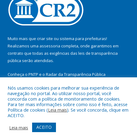
Muito mais que
criar site
ou
sistema para prefeituras
!
Realizamos uma
assessoria
completa, onde garantimos em
contrato que todas as exigências das
leis de transparência
pública
serão atendidas.
Conheça o
PNTP
e o
Radar da Transparência Pública
Nós usamos cookies para melhorar sua experiência de
navegação no portal. Ao utilizar nosso portal, você
concorda com a política de monitoramento de cookies.
Para ter mais informações sobre como isso é feito, acesse
Todos os direitos reservados a Prefeitura Municipal de
Política de cookies (
Leia mais
). Se você concorda, clique em
Itupiranga.
ACEITO.
Mapa do Site
Acessar Área Administrativa
ACEITO
Leia mais
Acessar Webmail