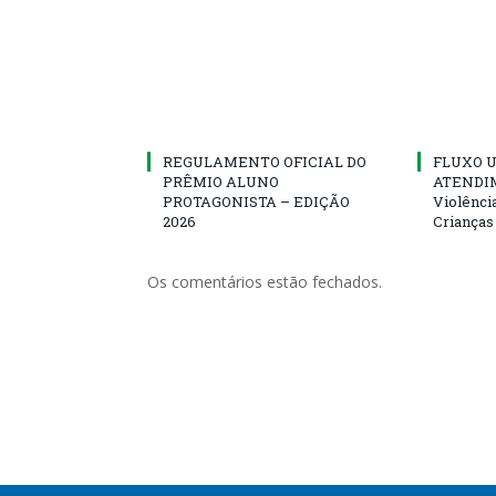
REGULAMENTO OFICIAL DO
FLUXO U
PRÊMIO ALUNO
ATENDIM
PROTAGONISTA – EDIÇÃO
Violênci
2026
Crianças
Os comentários estão fechados.