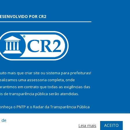
ESENVOLVIDO POR CR2
uito mais que
criar site
ou
sistema para prefeituras
!
ealizamos uma
assessoria
completa, onde
arantimos em contrato que todas as exigências das
eis de transparência pública
serão atendidas.
onheça o
PNTP
e o
Radar da Transparência Pública
a de
ACEITO
Leia mais