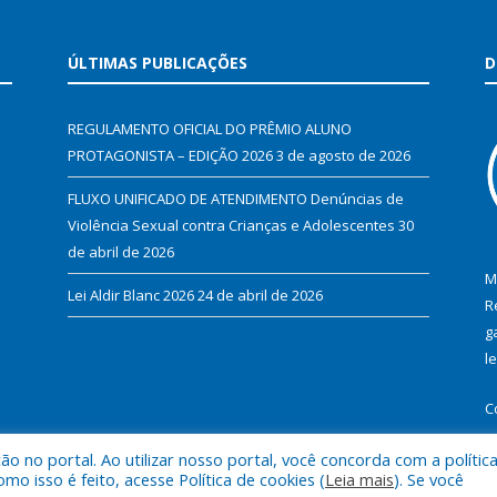
ÚLTIMAS PUBLICAÇÕES
D
REGULAMENTO OFICIAL DO PRÊMIO ALUNO
PROTAGONISTA – EDIÇÃO 2026
3 de agosto de 2026
FLUXO UNIFICADO DE ATENDIMENTO Denúncias de
Violência Sexual contra Crianças e Adolescentes
30
de abril de 2026
M
Lei Aldir Blanc 2026
24 de abril de 2026
R
g
l
C
 no portal. Ao utilizar nosso portal, você concorda com a polític
 isso é feito, acesse Política de cookies (
Leia mais
). Se você