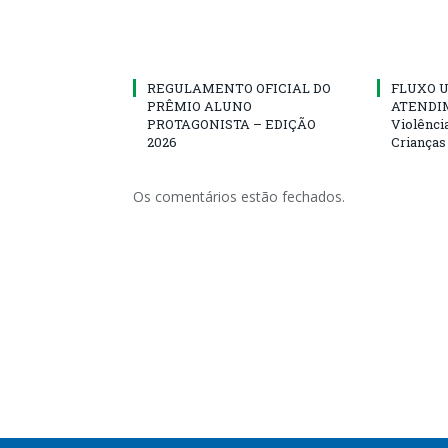
REGULAMENTO OFICIAL DO
FLUXO U
PRÊMIO ALUNO
ATENDIM
PROTAGONISTA – EDIÇÃO
Violênci
2026
Crianças
Os comentários estão fechados.