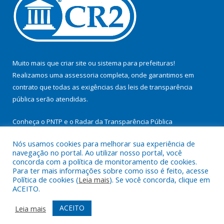
Muito mais que
criar site
ou
sistema para prefeituras
!
Realizamos uma
assessoria
completa, onde garantimos em
contrato que todas as exigências das
leis de transparência
pública
serão atendidas.
Conheça o
PNTP
e o
Radar da Transparência Pública
Nós usamos cookies para melhorar sua experiência de
navegação no portal. Ao utilizar nosso portal, você
concorda com a política de monitoramento de cookies.
Para ter mais informações sobre como isso é feito, acesse
Todos os direitos reservados a Prefeitura Municipal de
Política de cookies (
Leia mais
). Se você concorda, clique em
Itupiranga.
ACEITO.
Mapa do Site
Acessar Área Administrativa
ACEITO
Leia mais
Acessar Webmail