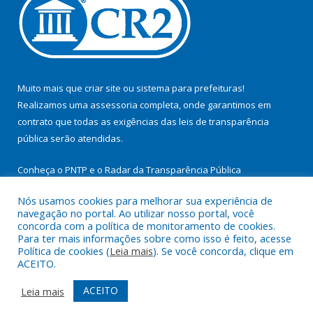
Muito mais que
criar site
ou
sistema para prefeituras
!
Realizamos uma
assessoria
completa, onde garantimos em
contrato que todas as exigências das
leis de transparência
pública
serão atendidas.
Conheça o
PNTP
e o
Radar da Transparência Pública
Nós usamos cookies para melhorar sua experiência de
navegação no portal. Ao utilizar nosso portal, você
concorda com a política de monitoramento de cookies.
Para ter mais informações sobre como isso é feito, acesse
Todos os direitos reservados a Prefeitura Municipal de
Política de cookies (
Leia mais
). Se você concorda, clique em
Itupiranga.
ACEITO.
Mapa do Site
Acessar Área Administrativa
ACEITO
Leia mais
Acessar Webmail