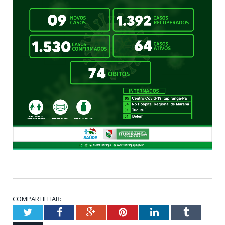
COMPARTILHAR:
Twitter
Facebook
Google+
Pinterest
LinkedIn
Tumblr