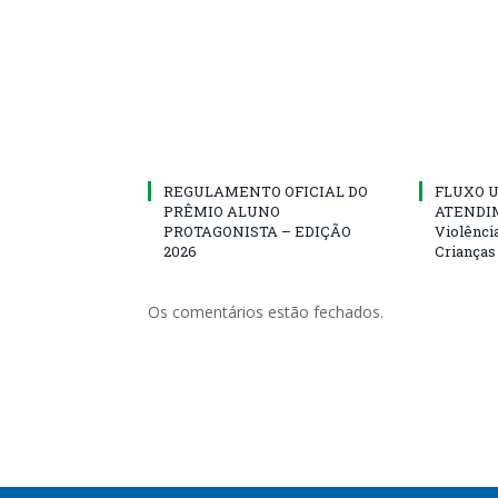
REGULAMENTO OFICIAL DO
FLUXO U
PRÊMIO ALUNO
ATENDIM
PROTAGONISTA – EDIÇÃO
Violênci
2026
Crianças
Os comentários estão fechados.