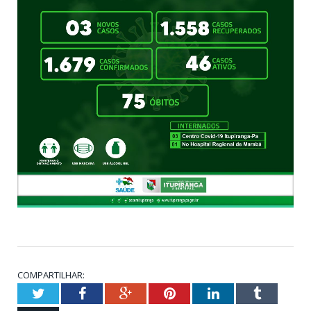
COMPARTILHAR:
Twitter
Facebook
Google+
Pinterest
LinkedIn
Tumblr