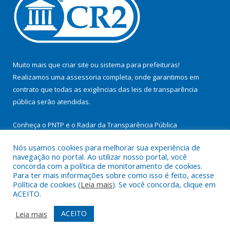
Muito mais que
criar site
ou
sistema para prefeituras
!
Realizamos uma
assessoria
completa, onde garantimos em
contrato que todas as exigências das
leis de transparência
pública
serão atendidas.
Conheça o
PNTP
e o
Radar da Transparência Pública
Nós usamos cookies para melhorar sua experiência de
navegação no portal. Ao utilizar nosso portal, você
concorda com a política de monitoramento de cookies.
Para ter mais informações sobre como isso é feito, acesse
Todos os direitos reservados a Prefeitura Municipal de
Política de cookies (
Leia mais
). Se você concorda, clique em
Itupiranga.
ACEITO.
Mapa do Site
Acessar Área Administrativa
ACEITO
Leia mais
Acessar Webmail