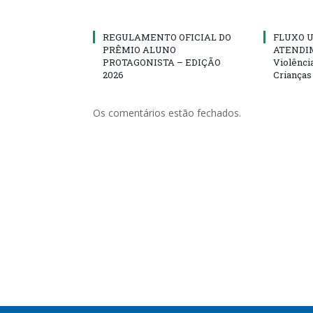
REGULAMENTO OFICIAL DO
FLUXO U
PRÊMIO ALUNO
ATENDIM
PROTAGONISTA – EDIÇÃO
Violênci
2026
Crianças
Os comentários estão fechados.