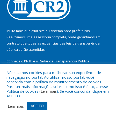
Muito mais que
criar site
ou
sistema para prefeituras
!
Realizamos uma
assessoria
completa, onde garantimos em
contrato que todas as exigências das
leis de transparência
pública
serão atendidas.
Conheça o
PNTP
e o
Radar da Transparência Pública
Nós usamos cookies para melhorar sua experiência de
navegação no portal. Ao utilizar nosso portal, você
concorda com a política de monitoramento de cookies.
Para ter mais informações sobre como isso é feito, acesse
Todos os direitos reservados a Prefeitura Municipal de
Política de cookies (
Leia mais
). Se você concorda, clique em
Itupiranga.
ACEITO.
Mapa do Site
Acessar Área Administrativa
ACEITO
Leia mais
Acessar Webmail