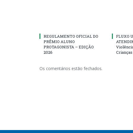
REGULAMENTO OFICIAL DO
FLUXO U
PRÊMIO ALUNO
ATENDIM
PROTAGONISTA – EDIÇÃO
Violênci
2026
Crianças
Os comentários estão fechados.