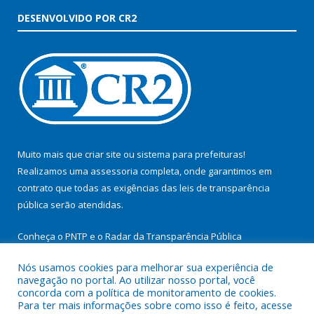
DESENVOLVIDO POR CR2
Muito mais que
criar site
ou
sistema para prefeituras
!
Realizamos uma
assessoria
completa, onde garantimos em
contrato que todas as exigências das
leis de transparência
pública
serão atendidas.
Conheça o
PNTP
e o
Radar da Transparência Pública
Nós usamos cookies para melhorar sua experiência de
navegação no portal. Ao utilizar nosso portal, você
concorda com a política de monitoramento de cookies.
Para ter mais informações sobre como isso é feito, acesse
Todos os direitos reservados a Prefeitura Municipal de