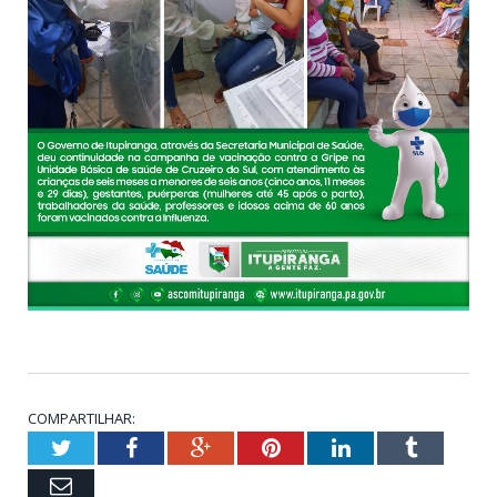
COMPARTILHAR:
Twitter
Facebook
Google+
Pinterest
LinkedIn
Tumblr
Email