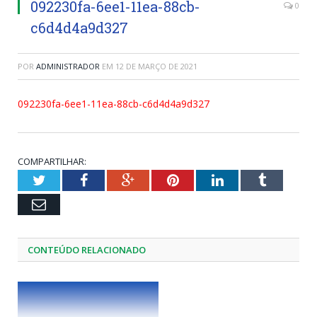
092230fa-6ee1-11ea-88cb-
0
c6d4d4a9d327
POR
ADMINISTRADOR
EM
12 DE MARÇO DE 2021
092230fa-6ee1-11ea-88cb-c6d4d4a9d327
COMPARTILHAR:
Twitter
Facebook
Google+
Pinterest
LinkedIn
Tumblr
Email
CONTEÚDO RELACIONADO