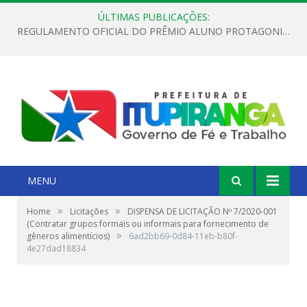
ÚLTIMAS PUBLICAÇÕES:
REGULAMENTO OFICIAL DO PRÊMIO ALUNO PROTAGONISTA – EDIÇÃO 2026
MENU
»
»
Home
Licitações
DISPENSA DE LICITAÇÃO Nº 7/2020-001
(Contratar grupos formais ou informais para fornecimento de
»
gêneros alimentícios)
6ad2bb69-0d84-11eb-b80f-
4e27dad18834