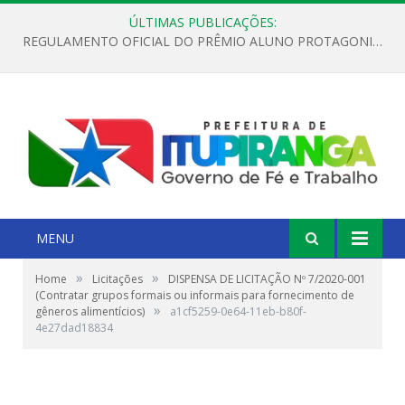
ÚLTIMAS PUBLICAÇÕES:
REGULAMENTO OFICIAL DO PRÊMIO ALUNO PROTAGONISTA – EDIÇÃO 2026
MENU
»
»
Home
Licitações
DISPENSA DE LICITAÇÃO Nº 7/2020-001
(Contratar grupos formais ou informais para fornecimento de
»
gêneros alimentícios)
a1cf5259-0e64-11eb-b80f-
4e27dad18834