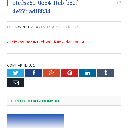
a1cf5259-0e64-11eb-b80f-
0
4e27dad18834
POR
ADMINISTRADOR
EM
12 DE MARÇO DE 2021
a1cf5259-0e64-11eb-b80f-4e27dad18834
COMPARTILHAR:
Twitter
Facebook
Google+
Pinterest
LinkedIn
Tumblr
Email
CONTEÚDO RELACIONADO