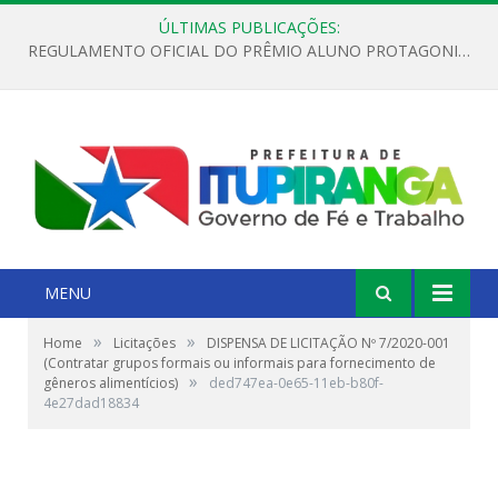
ÚLTIMAS PUBLICAÇÕES:
REGULAMENTO OFICIAL DO PRÊMIO ALUNO PROTAGONISTA – EDIÇÃO 2026
MENU
»
»
Home
Licitações
DISPENSA DE LICITAÇÃO Nº 7/2020-001
(Contratar grupos formais ou informais para fornecimento de
»
gêneros alimentícios)
ded747ea-0e65-11eb-b80f-
4e27dad18834