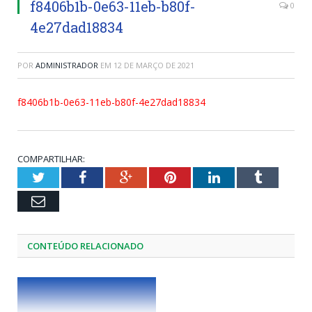
f8406b1b-0e63-11eb-b80f-
0
4e27dad18834
POR
ADMINISTRADOR
EM
12 DE MARÇO DE 2021
f8406b1b-0e63-11eb-b80f-4e27dad18834
COMPARTILHAR:
Twitter
Facebook
Google+
Pinterest
LinkedIn
Tumblr
Email
CONTEÚDO RELACIONADO