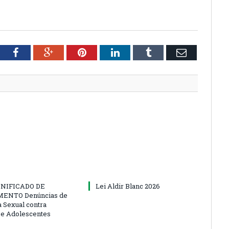
tter
Facebook
Google+
Pinterest
LinkedIn
Tumblr
Email
NIFICADO DE
Lei Aldir Blanc 2026
ENTO Denúncias de
a Sexual contra
 e Adolescentes