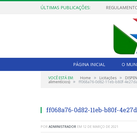
ÚLTIMAS PUBLICAÇÕES:
PÁGINA INICIAL
O MUNI
»
»
VOCÊ ESTÁ EM:
Home
Licitações
DISPEN
»
alimentícios)
ff068a76-0d82-11eb-b80f-4e27d
ff068a76-0d82-11eb-b80f-4e27
POR
ADMINISTRADOR
EM
12 DE MARÇO DE 2021