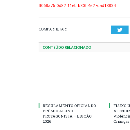
ff068a76-0d82-11eb-b80f-4e27dad18834
COMPARTILHAR:
Twi
CONTEÚDO RELACIONADO
REGULAMENTO OFICIAL DO
FLUXO U
PRÊMIO ALUNO
ATENDIM
PROTAGONISTA – EDIÇÃO
Violênci
2026
Crianças