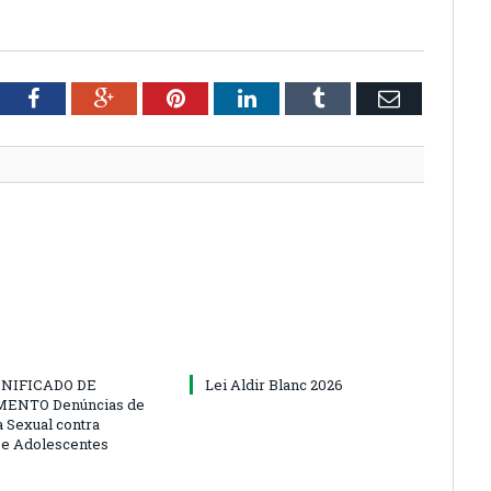
tter
Facebook
Google+
Pinterest
LinkedIn
Tumblr
Email
NIFICADO DE
Lei Aldir Blanc 2026
ENTO Denúncias de
a Sexual contra
 e Adolescentes